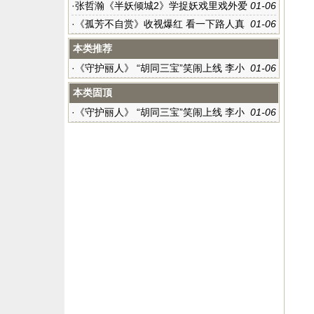
点不断
·
张哲瀚《半妖倾城2》学捉妖戏里戏外爱
01-06
看书
·
《孤芳不自赏》收视爆红 看一下路人真
01-06
实的评价
本类推荐
·
《守护丽人》 “胡同三宝”笑闹上线 李小
01-06
璐强调活在当下
本类固顶
·
《守护丽人》 “胡同三宝”笑闹上线 李小
01-06
璐强调活在当下