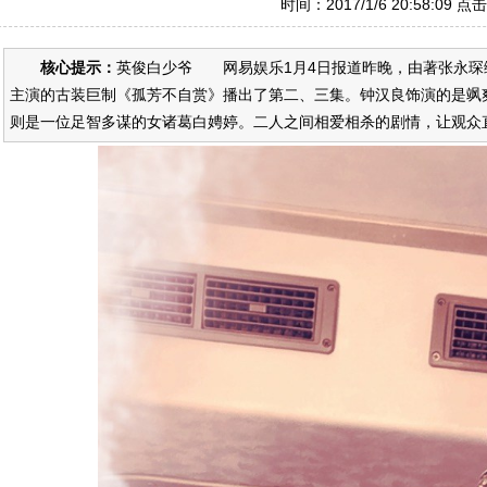
时间：2017/1/6 20:58:09 点
核心提示：
英俊白少爷 网易娱乐1月4日报道昨晚，由著张永琛编剧
主演的古装巨制《孤芳不自赏》播出了第二、三集。钟汉良饰演的是飒爽英姿
则是一位足智多谋的女诸葛白娉婷。二人之间相爱相杀的剧情，让观众直