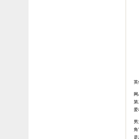
英
网
第
爱
男
角
是