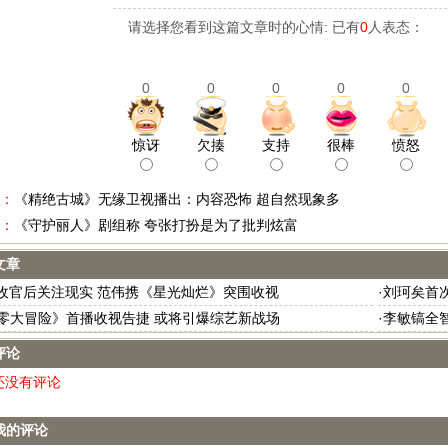
请选择您看到这篇文章时的心情: 已有
0
人表态：
0
0
0
0
0
惊讶
欠揍
支持
很棒
愤怒
：
《精绝古城》无缘卫视播出：内容恐怖 超自然现象多
：
《守护丽人》剧组称 夸张打扮是为了批判炫富
文章
剧收官后关注现实 范伟携《星光灿烂》突围收视
·
刘珂矣首
零大冒险》首播收视告捷 或将引爆综艺新战场
·
李敏镐全
评论
还没有评论
我的评论