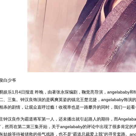
俊白少爷
易娱乐1月4日报道 昨晚，由著张永琛编剧，鞠觉亮导演，angelabab
二、三集。钟汉良饰演的是飒爽英姿的镇北王楚北捷，angelababy饰
相杀的剧情，让观众直呼过瘾！收视率也是一路攀升的同时，我们一起看
主钟汉良作为霸道将军第一人，还未播出就引起路人的期待，而Angelaba
”，然而在第二第三集开始，关于angelababy的评论中出现了很多肯
灰姑娘等待被拯救的俗气戏路，也不是“霸道总裁爱上我”的寻常套路。ang