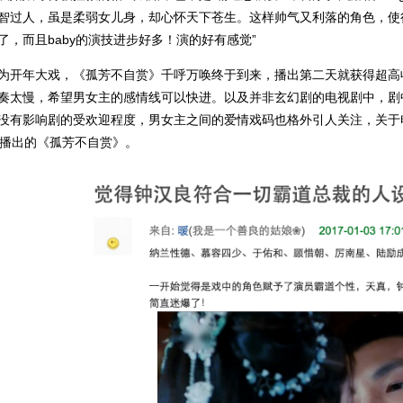
智过人，虽是柔弱女儿身，却心怀天下苍生。这样帅气又利落的角色，使
了，而且baby的演技进步好多！演的好有感觉”
为开年大戏，《孤芳不自赏》千呼万唤终于到来，播出第二天就获得超高
奏太慢，希望男女主的感情线可以快进。以及并非玄幻剧的电视剧中，剧
没有影响剧的受欢迎程度，男女主之间的爱情戏码也格外引人关注，关于
0播出的《孤芳不自赏》。