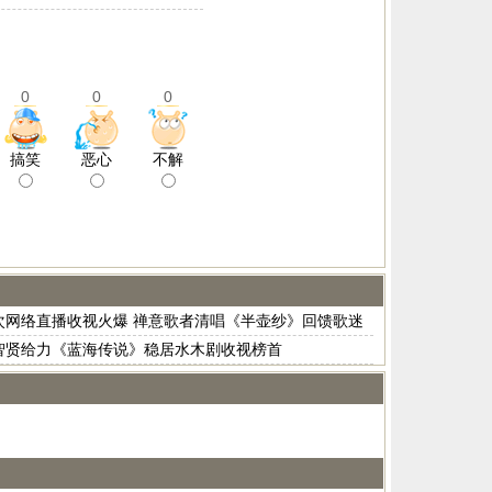
0
0
0
搞笑
恶心
不解
次网络直播收视火爆 禅意歌者清唱《半壶纱》回馈歌迷
智贤给力《蓝海传说》稳居水木剧收视榜首