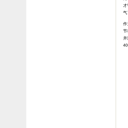
才
气
作
节
并
4