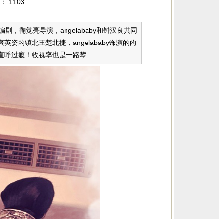
击：
1103
，鞠觉亮导演，angelababy和钟汉良共同
的镇北王楚北捷，angelababy饰演的的
呼过瘾！收视率也是一路攀...