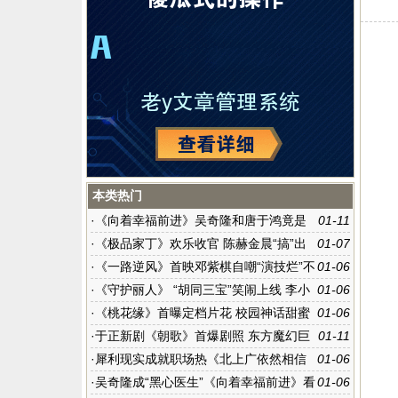
本类热门
·
《向着幸福前进》吴奇隆和唐于鸿竟是
01-11
虐心夫妇
·
《极品家丁》欢乐收官 陈赫金晨“搞”出
01-07
现象级神剧
·
《一路逆风》首映邓紫棋自嘲“演技烂”不
01-06
会装
·
《守护丽人》 “胡同三宝”笑闹上线 李小
01-06
璐强调活在当下
·
《桃花缘》首曝定档片花 校园神话甜蜜
01-06
来袭
·
于正新剧《朝歌》首爆剧照 东方魔幻巨
01-11
制亮相
·
犀利现实成就职场热《北上广依然相信
01-06
爱情》收官
·
吴奇隆成“黑心医生”《向着幸福前进》看
01-06