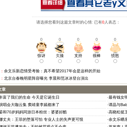
请选择您看到这篇文章时的心情: 已有
0
人表态：
0
0
0
0
0
惊讶
欠揍
支持
很棒
愤怒
：
余文乐新恋情受考验：真不希望2017年会是这样的开始
：
北京台春晚明星阵容曝光 李晨和范冰冰登台演出
文章
丰富了我们的生命 今天是它诞生日
·
最有钱女
演唱会大咖云集 窦靖童李嫣都来了
·
谭晶与Ba
晏和70岁妈妈同游日本粉丝：婆婆好酷
·
高晓松挺
娜丈夫：王菲的堕落可怕 专业人士的失声更可恨
·
余文乐晒
娜评王菲遭攻击：不怕被骂观点不会变
·
首发声！