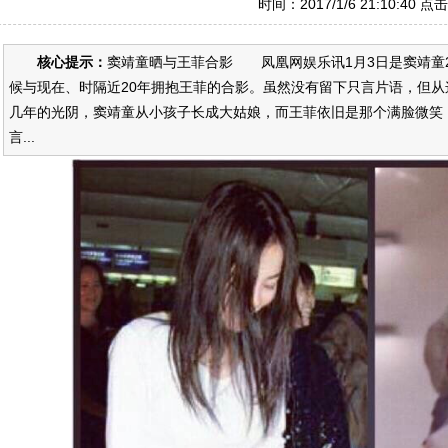
时间：2017/1/6 21:10:40 点
核心提示：
窦靖童晒与王菲合影 凤凰网娱乐讯1月3日是窦靖童
候与现在、时隔近20年拥抱王菲的合影。虽然没有留下只言片语，但
几年的光阴，窦靖童从小孩子长成大姑娘，而王菲依旧是那个满脸微
言...