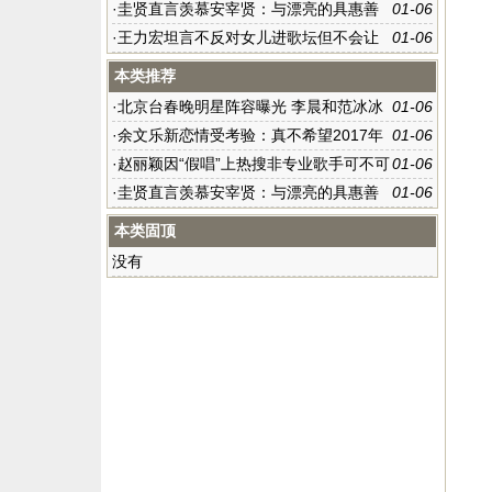
字，因为还没看
·
圭贤直言羡慕安宰贤：与漂亮的具惠善
01-06
结婚
·
王力宏坦言不反对女儿进歌坛但不会让
01-06
其“靠爸”
本类推荐
·
北京台春晚明星阵容曝光 李晨和范冰冰
01-06
登台演出
·
余文乐新恋情受考验：真不希望2017年
01-06
会是这样的开始
·
赵丽颖因“假唱”上热搜非专业歌手可不可
01-06
以录唱？
·
圭贤直言羡慕安宰贤：与漂亮的具惠善
01-06
结婚
本类固顶
没有