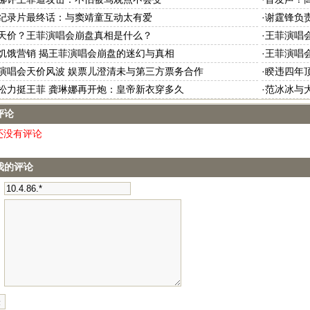
纪录片最终话：与窦靖童互动太有爱
·
谢霆锋负
天价？王菲演唱会崩盘真相是什么？
·
王菲演唱会
饥饿营销 揭王菲演唱会崩盘的迷幻与真相
·
王菲演唱
演唱会天价风波 娱票儿澄清未与第三方票务合作
·
睽违四年
松力挺王菲 龚琳娜再开炮：皇帝新衣穿多久
·
范冰冰与
评论
还没有评论
我的评论
：
：