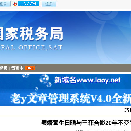
视频
|
留言本
窦靖童生日晒与王菲合影20年不变