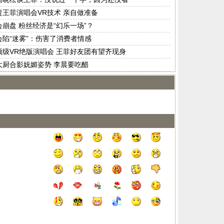
责王菲演唱会VR技术 亲自做准备
崩盘 粉丝经济是“幻乐一场”？
会陷“迷雾”：伤害了消费者情感
顶级VR绝版演唱会 王菲好友团有望齐现身
大厨合影妩媚姿势 李晨要吃醋