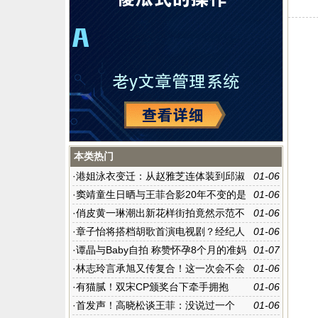
本类热门
·
港姐泳衣变迁：从赵雅芝连体装到邱淑
01-06
贞三点式
·
窦靖童生日晒与王菲合影20年不变的是
01-06
妈妈的微笑(图)
·
俏皮黄一琳潮出新花样街拍竟然示范不
01-06
好好穿外套
·
章子怡将搭档胡歌首演电视剧？经纪人
01-06
未回应
·
谭晶与Baby自拍 称赞怀孕8个月的准妈
01-07
妈好美
·
林志玲言承旭又传复合！这一次会不会
01-06
成真？
·
有猫腻！双宋CP颁奖台下牵手拥抱
01-06
·
首发声！高晓松谈王菲：没说过一个
01-06