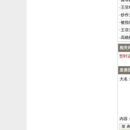
·
王菲
·
炒作
·
被指
·
王菲
·
高晓
相关
暂时
发表
大名
内容