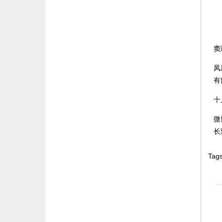
窦
凤
有
十
微
长
Tags