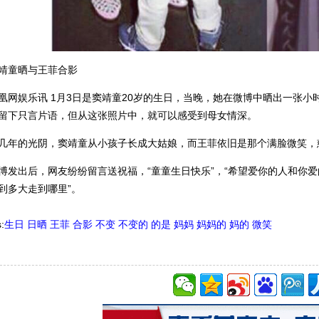
靖童晒与王菲合影
凰网娱乐讯 1月3日是窦靖童20岁的生日，当晚，她在微博中晒出一张小
留下只言片语，但从这张照片中，就可以感受到母女情深。
几年的光阴，窦靖童从小孩子长成大姑娘，而王菲依旧是那个满脸微笑，
博发出后，网友纷纷留言送祝福，“童童生日快乐”，“希望爱你的人和你爱
到多大走到哪里”。
:
生日
日晒
王菲
合影
不变
不变的
的是
妈妈
妈妈的
妈的
微笑