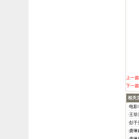
上一篇
下一篇
相关
·
电影
·
王菲
·
彭于
·
龚琳
·
龚琳