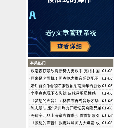
本类热门
·
歌浴森获最欣赏新势力男歌手 亮相中国
01-06
新歌榜
·
原来是老司机！周杰伦力推音乐剧配图
01-06
超污
·
婚后首次“回娘家”张靓颖湖南跨年秀新歌
01-06
·
李宇春也玩下衣失踪 皮靴露腿显性感
01-06
·
《梦想的声音》：林俊杰再秀音乐才华
01-06
玩转摇滚曲风
·
陈志朋“志爱”深圳热力开唱忆吴奇隆兄弟
01-06
情当众洒泪
·
冯建宇元旦上海举办首唱会 首首新歌引
01-06
爆“最好的时光”
·
《梦想的声音》张惠妹导师力大爆发 或
01-06