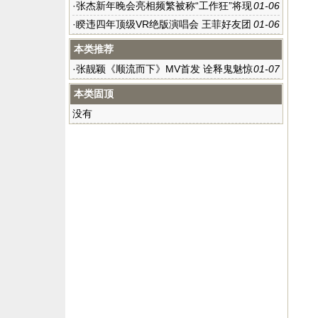
将翻唱童年神曲《千年等一回》
·
张杰新年晚会亮相频繁被称“工作狂”将现
01-06
身深圳
·
睽违四年顶级VR绝版演唱会 王菲好友团
01-06
有望齐现身
本类推荐
·
张靓颖《顺流而下》MV首发 诠释鬼魅惊
01-07
奇
本类固顶
没有