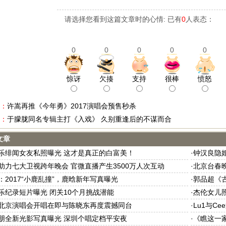
请选择您看到这篇文章时的心情: 已有
0
人表态：
0
0
0
0
0
惊讶
欠揍
支持
很棒
愤怒
：
许嵩再推《今年勇》2017演唱会预售秒杀
：
于朦胧同名专辑主打《入戏》 久别重逢后的不谋而合
文章
乐绯闻女友私照曝光 这才是真正的白富美！
·
钟汉良隐
助力七大卫视跨年晚会 官微直播产生3500万人次互动
·
北京台春
：2017“小鹿乱撞”，鹿晗新年写真曝光
·
郭品超《
乐纪录短片曝光 闭关10个月挑战潜能
·
杰伦女儿
北京演唱会开唱在即与陈晓东再度震撼同台
·
Lu1与C
朋全新光影写真曝光 深圳个唱定档平安夜
·
《瞧这一家