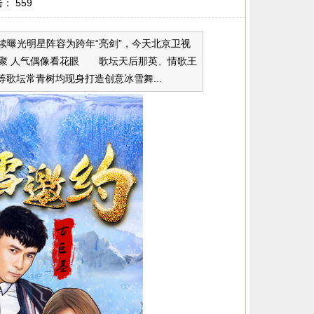
点击：
559
在陆续曝光明星阵容为跨年“亮剑”，今天北京卫视
聚 人气偶像看花眼 歌坛天后那英、情歌王
歌坛常青树均现身打造创意冰雪舞...