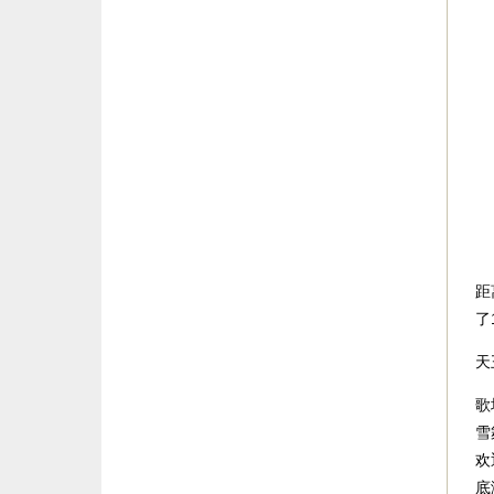
距
了
天
歌
雪
欢
底