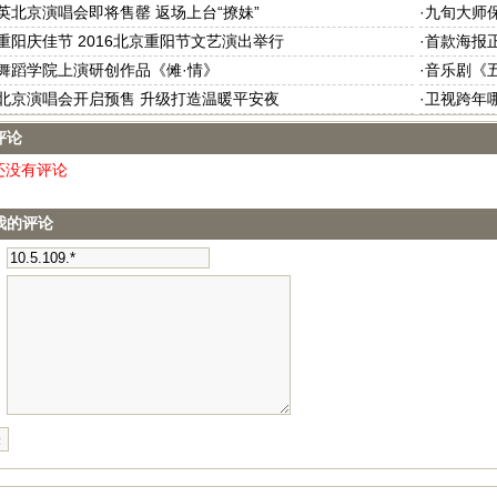
英北京演唱会即将售罄 返场上台“撩妹”
·
九旬大师
重阳庆佳节 2016北京重阳节文艺演出举行
·
首款海报正
舞蹈学院上演研创作品《傩·情》
·
音乐剧《五
北京演唱会开启预售 升级打造温暖平安夜
·
卫视跨年
评论
还没有评论
我的评论
：
：