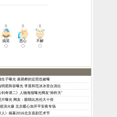
0
0
0
搞笑
恶心
不解
婚生子曝光 谢易桦的近照也被曝
晚明星阵容曝光 李晨和范冰冰登台演出
古剑奇谭二》人物海报曝光网友“帅炸天”
照片曝光 网友：眼睛比杰伦大十倍
ee巡演火爆 北京暖心加开平安夜专场
人》揭幕2016北京喜剧艺术节