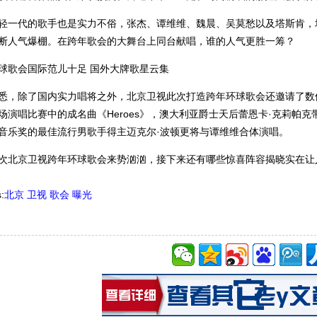
轻一代的歌手也是实力不俗，张杰、谭维维、魏晨、吴莫愁以及塔斯肯，
断人气爆棚。在跨年歌会的大舞台上同台献唱，谁的人气更胜一筹？
球歌会国际范儿十足 国外大牌歌星云集
悉，除了国内实力唱将之外，北京卫视此次打造跨年环球歌会还邀请了数
场演唱比赛中的成名曲《Heroes》，澳大利亚爵士天后蕾恩卡·克莉帕克带来经典作
音乐奖的最佳流行男歌手得主迈克尔·波顿更将与谭维维合体演唱。
次北京卫视跨年环球歌会来势汹汹，接下来还有哪些惊喜阵容揭晓实在让
:
北京
卫视
歌会
曝光