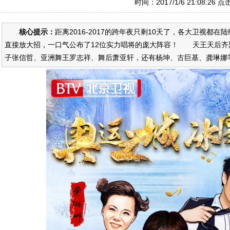
时间：2017/1/6 21:08:26 
核心提示：
距离2016-2017的跨年夜只剩10天了，各大卫视都
直接放大招，一口气公布了12位实力唱将的庞大阵容！ 天王天后齐
子张信哲、亚洲舞王罗志祥、舞后萧亚轩，还有杨坤、古巨基、龚琳娜等