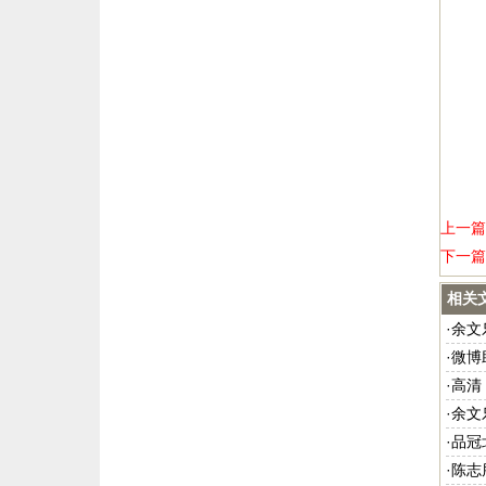
上一篇
下一篇
相关
·
余文
·
微博
·
高清
·
余文
·
品冠
·
陈志