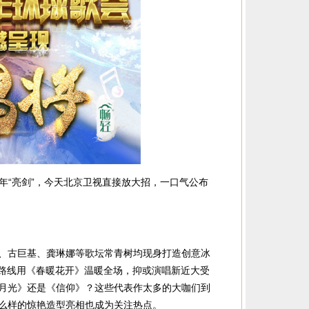
为跨年“亮剑”，今天北京卫视直接放大招，一口气公布
、古巨基、龚琳娜等歌坛常青树均现身打造创意冰
心路线用《春暖花开》温暖全场，抑或演唱新近大受
月光》还是《信仰》？这些代表作太多的大咖们到
么样的惊艳造型亮相也成为关注热点。