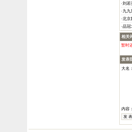
·
刘若
·
九九
·
北京
·
品冠
相关
暂时
发表
大名
内容