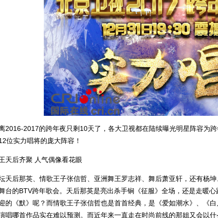
离2016-2017的跨年夜只剩10天了，各大卫视都在陆续曝光明星阵容
12位实力唱将的庞大阵容！
王天后齐聚 人气偶像看花眼
坛天后那英、情歌王子张信哲、亚洲舞王罗志祥、舞后萧亚轩，还有杨坤
舞台的BTV跨年歌会。天后那英是亮出杀手锏《征服》全场，还是走暖
迎的《默》呢？而情歌王子张信哲也是首首经典，是《爱如潮水》、《白
演唱哪首作品实在难以预测。而近年来一直走在时尚前线的那姐又会以什