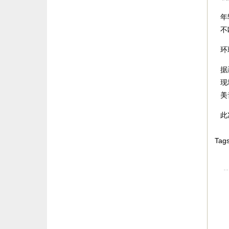
年
不
环
据
现
美
此
Tags