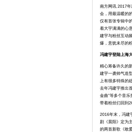
南方网讯 2017
会，用最温暖的
仅有首张专辑中
着大宇满满的心
建宇与粉丝互动
爆，意犹未尽的
冯建宇登陆上海
精心筹备许久的
建宇一袭帅气造型
上有很多特殊的
去年冯建宇推出首
金曲”等多个音
带着粉丝们回到2
2016年末，冯
剧《晨阳》定为
的两首新歌《敢