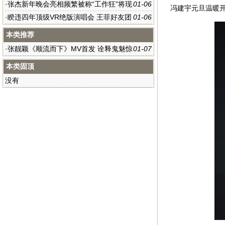
将翻唱童年神曲《千年等一回》
·
张杰新年晚会亮相频繁被称“工作狂”将现
01-06
冯建宇元旦温暖
身深圳
·
睽违四年顶级VR绝版演唱会 王菲好友团
01-06
有望齐现身
本类推荐
·
张靓颖《顺流而下》MV首发 诠释鬼魅惊
01-07
奇
本类固顶
没有