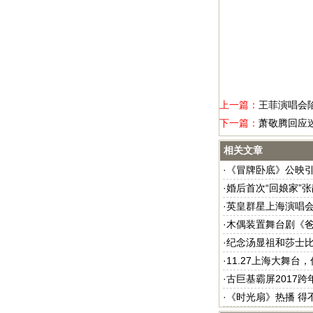
上一篇：
王菲演唱会
下一篇：
萧敬腾回应
相关文章
·
《冒牌卧底》公映引
·
婚后首次“回娘家”
·
英皇群星上海演唱会
·
木偶装置舞台剧《
·
纪念汤显祖和莎士比
·
11.27上海大舞
·
古巨基霸屏2017
·
《时光扇》热播 得