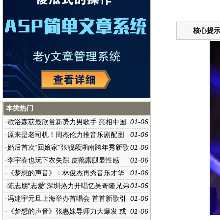
核心提示
本类热门
·
歌浴森获最欣赏新势力男歌手 亮相中国
01-06
新歌榜
·
原来是老司机！周杰伦力推音乐剧配图
01-06
超污
·
婚后首次“回娘家”张靓颖湖南跨年秀新歌
01-06
·
李宇春也玩下衣失踪 皮靴露腿显性感
01-06
·
《梦想的声音》：林俊杰再秀音乐才华
01-06
玩转摇滚曲风
·
陈志朋“志爱”深圳热力开唱忆吴奇隆兄弟
01-06
情当众洒泪
·
冯建宇元旦上海举办首唱会 首首新歌引
01-06
爆“最好的时光”
·
《梦想的声音》张惠妹导师力大爆发 或
01-06