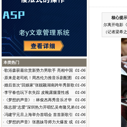
核心提示
尔离开电影
（记者梁希之
本类热门
·
歌浴森获最欣赏新势力男歌手 亮相中国
01-06
新歌榜
·
原来是老司机！周杰伦力推音乐剧配图
01-06
超污
·
婚后首次“回娘家”张靓颖湖南跨年秀新歌
01-06
·
李宇春也玩下衣失踪 皮靴露腿显性感
01-06
·
《梦想的声音》：林俊杰再秀音乐才华
01-06
玩转摇滚曲风
·
陈志朋“志爱”深圳热力开唱忆吴奇隆兄弟
01-06
情当众洒泪
·
冯建宇元旦上海举办首唱会 首首新歌引
01-06
爆“最好的时光”
·
《梦想的声音》张惠妹导师力大爆发 或
01-06