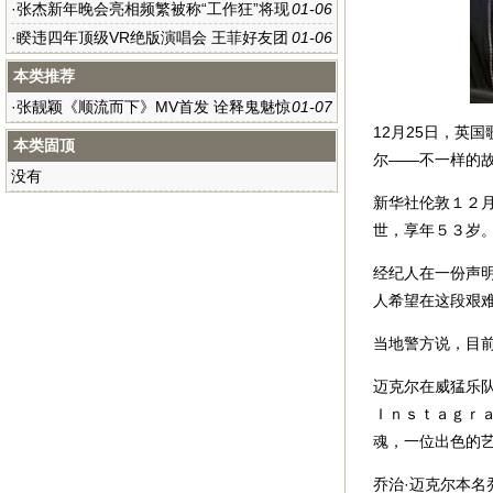
将翻唱童年神曲《千年等一回》
·
张杰新年晚会亮相频繁被称“工作狂”将现
01-06
身深圳
·
睽违四年顶级VR绝版演唱会 王菲好友团
01-06
有望齐现身
本类推荐
·
张靓颖《顺流而下》MV首发 诠释鬼魅惊
01-07
12月25日，英
奇
本类固顶
尔——不一样的
没有
新华社伦敦１２
世，享年５３岁
经纪人在一份声
人希望在这段艰
当地警方说，目
迈克尔在威猛乐
Ｉｎｓｔａｇｒ
魂，一位出色的艺
乔治·迈克尔本名