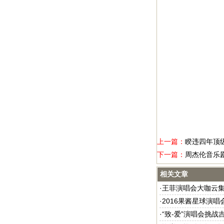
上一篇：
睽违四年顶
下一篇：
周杰伦音乐剧
相关文章
·
王菲演唱会大咖云集
·
2016果酱星球演唱
·
“致-爱”演唱会挑战