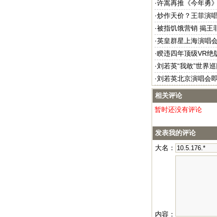
·
许嵩再推《今年勇》
·
炒作天价？王菲演
·
被指饥饿营销 揭王
·
英皇群星上海演唱会
·
睽违四年顶级VR绝
·
刘若英“我敢”世界
·
刘若英北京演唱会即
相关评论
暂时还没有评论
发表我的评论
大名：
内容：