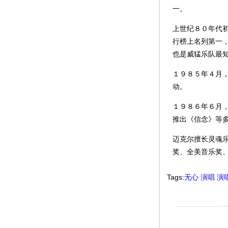
一。
上世纪８０年代
行榜上名列第一
也是威猛乐队最
１９８５年４月
动。
１９８６年６月
推出《信念》等
迈克尔擅长灵魂
奖、全美音乐奖
Tags:
无心
演唱
演